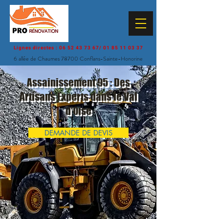
Lignes directes :
06 52 43 73 67
/
01 85 11 03 37
6 allée de Chaumes 78700 Conflans-Sainte-Honorine
Assainissement 95 : Des
Artisans Experts dans le Val
d'Oise
DEMANDE DE DEVIS