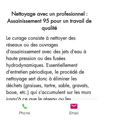
Nettoyage avec un profesionnel :
Assainissement 95 pour un travail de
qualité
Le curage consiste à nettoyer des
réseaux ou des ouvrages
d’assainissement avec des jets d’eau à
haute pression ou des fusées
hydrodynamiques. Essentiellement
d’entretien périodique, le procédé de
nettoyage sert donc à éliminer les
déchets (graisses, tartre, sable, gravats,
boue, etc.) qui s’accumulent sur les murs
jusqu’à ce que le réseau ou les
canalisations soient complètement
bouchés. Appelez-nous dès aujourd’hui
Phone
Email
pour planifier votre consultation sur
place et discuter de vos besoins de
nettoyage et de restauration. Si vous